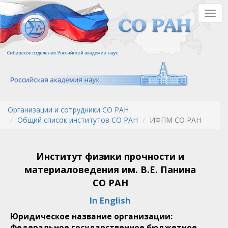
Перейти
Togg
к
navig
основному
содержанию
Организации и сотрудники СО РАН
Общий список институтов СО РАН
ИФПМ СО РАН
Институт физики прочности и
материаловедения им. В.Е. Панина
СО РАН
In English
Юридическое название организации:
Федеральное государственное бюджетное