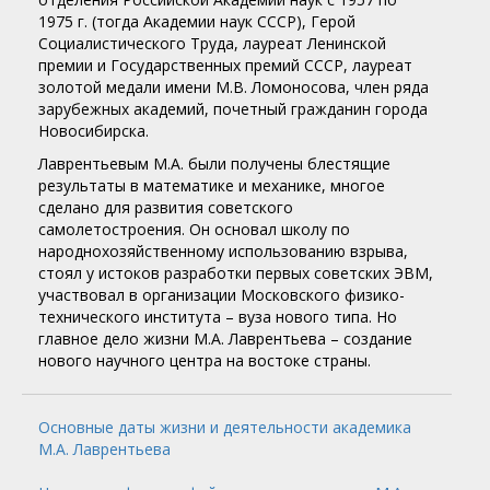
1975 г. (тогда Академии наук СССР), Герой
Социалистического Труда, лауреат Ленинской
премии и Государственных премий СССР, лауреат
золотой медали имени М.В. Ломоносова, член ряда
зарубежных академий, почетный гражданин города
Новосибирска.
Лаврентьевым М.А. были получены блестящие
результаты в математике и механике, многое
сделано для развития советского
самолетостроения. Он основал школу по
народнохозяйственному использованию взрыва,
стоял у истоков разработки первых советских ЭВМ,
участвовал в организации Московского физико-
технического института – вуза нового типа. Но
главное дело жизни М.А. Лаврентьева – создание
нового научного центра на востоке страны.
Основные даты жизни и деятельности академика
М.А. Лаврентьева