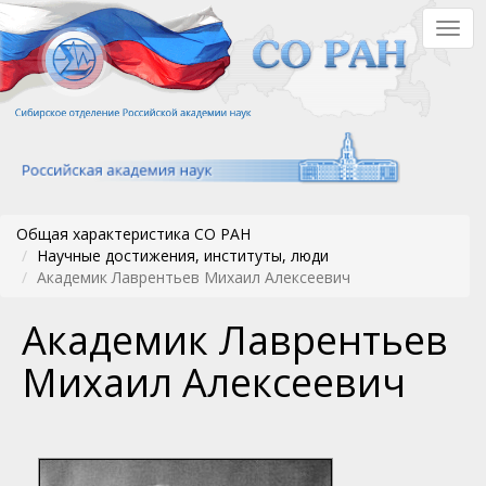
Перейти
Togg
к
navig
основному
содержанию
Общая характеристика СО РАН
Научные достижения, институты, люди
Академик Лаврентьев Михаил Алексеевич
Академик Лаврентьев
Михаил Алексеевич