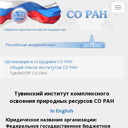
Перейти
Togg
к
navig
основному
содержанию
Организации и сотрудники СО РАН
Общий список институтов СО РАН
ТувИКОПР СО РАН
Тувинский институт комплексного
освоения природных ресурсов СО РАН
In English
Юридическое название организации:
Федеральное государственное бюджетное