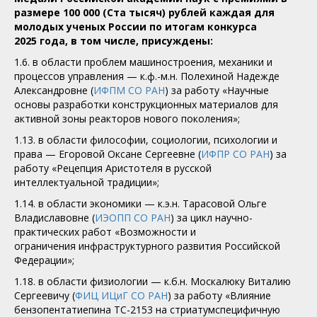
размере 100 000 (Ста тысяч) рублей каждая для
молодых ученых России по итогам конкурса
2025 года, в том числе, присуждены:
1.6. в области проблем машиностроения, механики и
процессов управления — к.ф.-м.н. Полехиной Надежде
Александровне (
ИФПМ СО РАН
) за работу «Научные
основы разработки конструкционных материалов для
активной зоны реакторов нового поколения»;
1.13. в области философии, социологии, психологии и
права — Егоровой Оксане Сергеевне (
ИФПР СО РАН
) за
работу «Рецепция Аристотеля в русской
интеллектуальной традиции»;
1.14. в области экономики — к.э.н. Тарасовой Ольге
Владиславовне (
ИЭОПП СО РАН
) за цикл научно-
практических работ «Возможности и
ограничения инфраструктурного развития Российской
Федерации»;
1.18. в области физиологии — к.б.н. Москалюку Виталию
Сергеевичу (
ФИЦ ИЦиГ СО РАН
) за работу «Влияние
бензопентатиепина TC-2153 на стриатумспецифичную