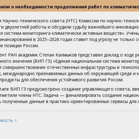
явили о необходимости продолжения работ по климатиче
и Научно-технического совета (НТС) Комиссии по научно-техно
ги двухлетней работы и обсудили судьбу важнейшего инновацио
я система мониторинга климатически активных веществ». Учёны
инансирования в 2025–2026 годах ставит под угрозу не только 
е позиции России.
ент РАН академик Степан Калмыков представил доклад о ходе 
нного значения (ВИП ГЗ) «Единая национальная система монитор
и совершенствование отечественных инфраструктуры и техноло
, международно признаваемых данных об окружающей среде и к
 продукты для обеспечения устойчивого развития России.
тапе ВИП ГЗ предусмотрено создание управляющего совета, вве
тметили члены НТС. Задача — финализировать создание национ
ь полученные данные в практико-ориентированные сервисы для 
овость >