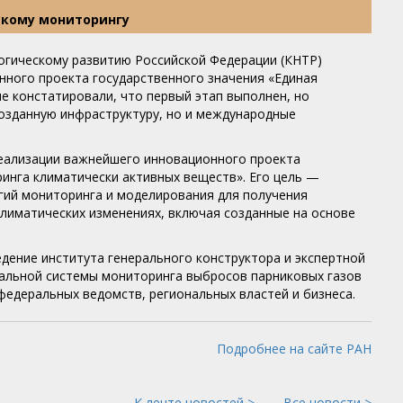
скому мониторингу
логическому развитию Российской Федерации (КНТР)
нного проекта государственного значения «Единая
е констатировали, что первый этап выполнен, но
созданную инфраструктуру, но и международные
реализации важнейшего инновационного проекта
инга климатически активных веществ». Его цель —
гий мониторинга и моделирования для получения
лиматических изменениях, включая созданные на основе
дение института генерального конструктора и экспертной
альной системы мониторинга выбросов парниковых газов
федеральных ведомств, региональных властей и бизнеса.
Подробнее на сайте РАН
К ленте новостей >
Все новости >