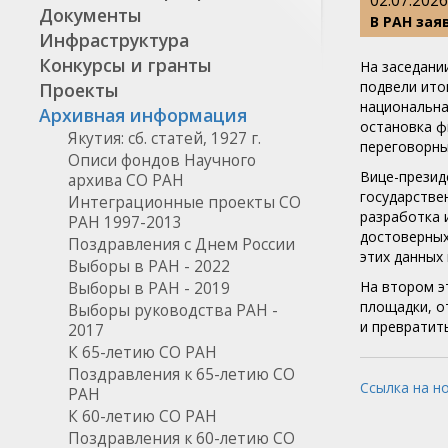
02.07.2026
Документы
В РАН за
Инфраструктура
Конкурсы и гранты
На заседани
подвели ито
Проекты
национальна
Архивная информация
остановка ф
Якутия: сб. статей, 1927 г.
переговорны
Описи фондов Научного
Вице-презид
архива СО РАН
государстве
Интеграционные проекты СО
разработка 
РАН 1997-2013
достоверных
Поздравления с Днем России
этих данных
Выборы в РАН - 2022
На втором э
Выборы в РАН - 2019
площадки, о
Выборы руководства РАН -
и превратит
2017
К 65-летию СО РАН
Поздравления к 65-летию СО
Ссылка на н
РАН
К 60-летию СО РАН
Поздравления к 60-летию СО