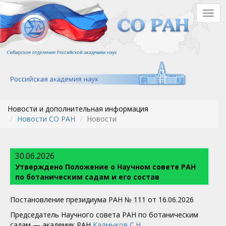
Перейти
Togg
к
navig
основному
содержанию
Новости и дополнительная информация
Новости СО РАН
Новости
30.06.2026
Утверждено Положение о Научном совете РАН
по ботаническим садам и его состав
Постановление президиума РАН № 111 от 16.06.2026
Председатель Научного совета РАН по ботаническим
садам — академик РАН
Калмыков С.Н.