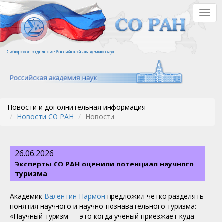
Перейти
Togg
к
navig
основному
содержанию
Новости и дополнительная информация
Новости СО РАН
Новости
26.06.2026
Эксперты СО РАН оценили потенциал научного
туризма
Академик
Валентин Пармон
предложил четко разделять
понятия научного и научно-познавательного туризма:
«Научный туризм — это когда ученый приезжает куда-