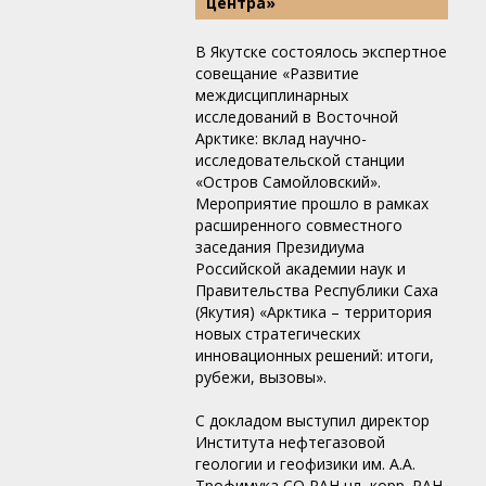
центра»
В Якутске состоялось экспертное
совещание «Развитие
междисциплинарных
исследований в Восточной
Арктике: вклад научно-
исследовательской станции
«Остров Самойловский».
Мероприятие прошло в рамках
расширенного совместного
заседания Президиума
Российской академии наук и
Правительства Республики Саха
(Якутия) «Арктика – территория
новых стратегических
инновационных решений: итоги,
рубежи, вызовы».
С докладом выступил директор
Института нефтегазовой
геологии и геофизики им. А.А.
Трофимука СО РАН чл.-корр. РАН