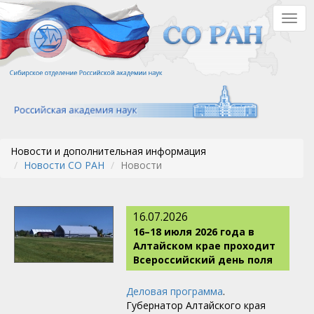
Перейти
Togg
к
navig
основному
содержанию
Новости и дополнительная информация
Новости СО РАН
Новости
16.07.2026
16–18 июля 2026 года в
Алтайском крае проходит
Всероссийский день поля
Деловая программа
.
Губернатор Алтайского края