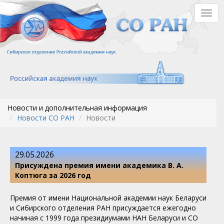
Перейти
Togg
к
navig
основному
содержанию
Новости и дополнительная информация
Новости СО РАН
Новости
29.05.2026
Присуждена премия имени академика В. А.
Коптюга за 2026 год
Премия от имени Национальной академии наук Беларуси
и Сибирского отделения РАН присуждается ежегодно
начиная с 1999 года президиумами НАН Беларуси и СО