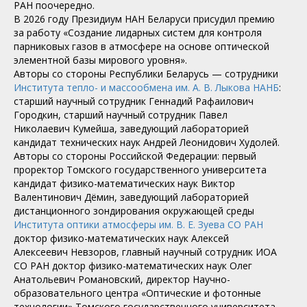
РАН поочередно.
В 2026 году Президиум НАН Беларуси присудил премию
за работу «Создание лидарных систем для контроля
парниковых газов в атмосфере на основе оптической
элементной базы мирового уровня».
Авторы со стороны Республики Беларусь — сотрудники
Института тепло- и массообмена им. А. В. Лыкова НАНБ
:
старший научный сотрудник Геннадий Рафаилович
Городкин, старший научный сотрудник Павел
Николаевич Кумейша, заведующий лабораторией
кандидат технических наук Андрей Леонидович Худолей.
Авторы со стороны Российской Федерации: первый
проректор Томского государственного университета
кандидат физико-математических наук Виктор
Валентинович Дёмин, заведующий лабораторией
дистанционного зондирования окружающей среды
Института оптики атмосферы им. В. Е. Зуева СО РАН
доктор физико-математических наук Алексей
Алексеевич Невзоров, главный научный сотрудник ИОА
СО РАН доктор физико-математических наук Олег
Анатольевич Романовский, директор Научно-
образовательного центра «Оптические и фотонные
технологии» Томского государственного университета