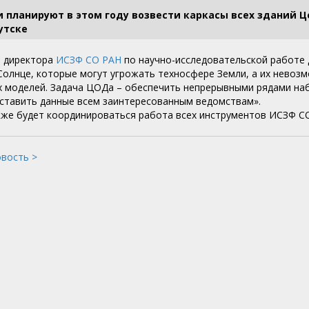
 планируют в этом году возвести каркасы всех зданий 
утске
ь директора
ИСЗФ СО РАН
по научно-исследовательской работе д
Солнце, которые могут угрожать техносфере Земли, а их невоз
 моделей. Задача ЦОДа – обеспечить непрерывными рядами на
ставить данные всем заинтересованным ведомствам».
кже будет координироваться работа всех инструментов ИСЗФ С
овость >