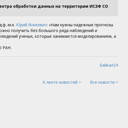
Центра обработки данных на территории ИСЗФ СО
.ф.-м.н.
Юрий Ясюкевич
: «Нам нужны надежные прогнозы
можно получить без большого ряда наблюдений и
блюдений ученых, которые занимаются моделированием, а
О РАН.
Байкал24
К ленте новостей >
Все новости >