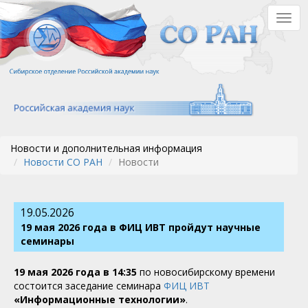
Перейти
Togg
к
navig
основному
содержанию
Новости и дополнительная информация
Новости СО РАН
Новости
19.05.2026
19 мая 2026 года в ФИЦ ИВТ пройдут научные
семинары
19 мая 2026 года в 14:35
по новосибирскому времени
состоится заседание семинара
ФИЦ ИВТ
«Информационные технологии»
.