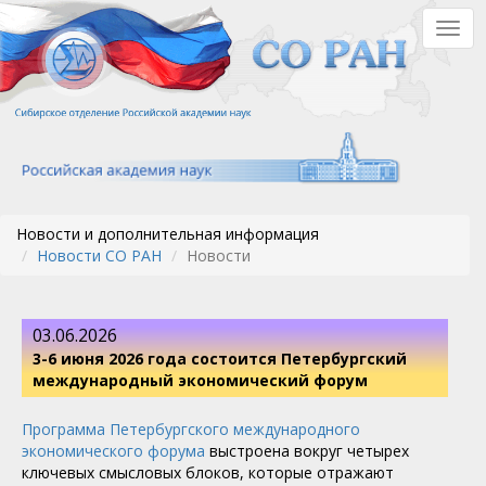
Перейти
Togg
к
navig
основному
содержанию
Новости и дополнительная информация
Новости СО РАН
Новости
03.06.2026
3-6 июня 2026 года состоится Петербургский
международный экономический форум
Программа Петербургского международного
экономического форума
выстроена вокруг четырех
ключевых смысловых блоков, которые отражают