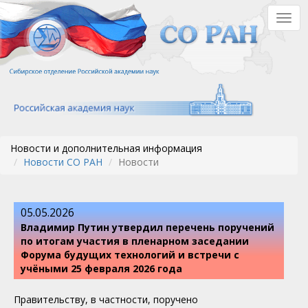
Перейти
Togg
к
navig
основному
содержанию
Новости и дополнительная информация
Новости СО РАН
Новости
05.05.2026
Владимир Путин утвердил перечень поручений
по итогам участия в пленарном заседании
Форума будущих технологий и встречи с
учёными 25 февраля 2026 года
Правительству, в частности, поручено