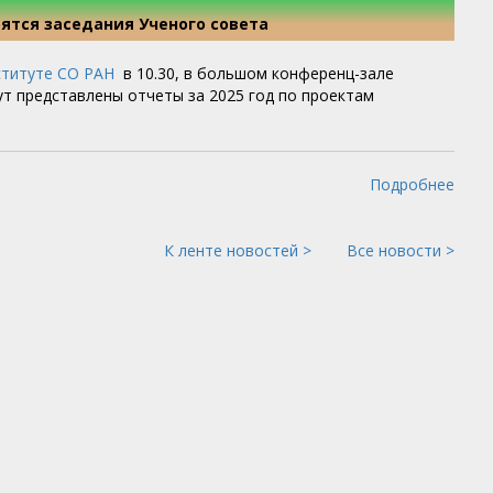
тоятся заседания Ученого совета
ституте СО РАН
в 10.30, в большом конференц-зале
ут представлены отчеты за 2025 год по проектам
Подробнее
К ленте новостей >
Все новости >