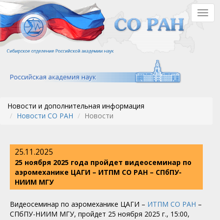
Перейти
Togg
к
navig
основному
содержанию
Новости и дополнительная информация
Новости СО РАН
Новости
25.11.2025
25 ноября 2025 года пройдет видеосеминар по
аэромеханике ЦАГИ – ИТПМ СО РАН – СПбПУ-
НИИМ МГУ
Видеосеминар по аэромеханике ЦАГИ –
ИТПМ СО РАН
–
СПбПУ-НИИМ МГУ, пройдет 25 ноября 2025 г., 15:00,