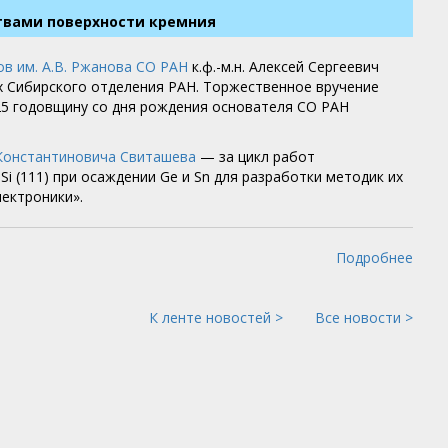
твами поверхности кремния
в им. А.В. Ржанова СО РАН
к.ф.-м.н. Алексей Сергеевич
 Сибирского отделения РАН. Торжественное вручение
25 годовщину со дня рождения основателя СО РАН
Константиновича Свиташева
— за цикл работ
i (111) при осаждении Ge и Sn для разработки методик их
лектроники».
Подробнее
К ленте новостей >
Все новости >