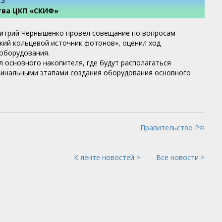
25
тва ЦКП «СКИФ»
митрий Чернышенко провел совещание по вопросам
кий кольцевой источник фотонов», оценил ход
 оборудования.
 основного накопителя, где будут располагаться
 финальными этапами создания оборудования основного
Правительство РФ
К ленте новостей >
Все новости >