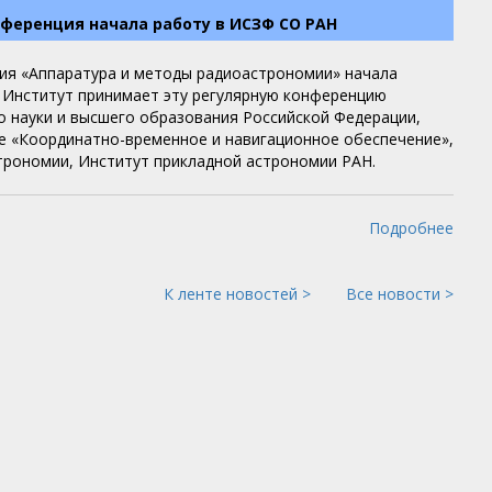
ференция начала работу в ИСЗФ СО РАН
ия «Аппаратура и методы радиоастрономии» начала
. Институт принимает эту регулярную конференцию
 науки и высшего образования Российской Федерации,
е «Координатно-временное и навигационное обеспечение»,
трономии, Институт прикладной астрономии РАН.
Подробнее
К ленте новостей >
Все новости >