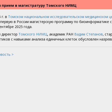
л прием в магистратуру Томского НИМЦ
 г. в
Томском национальном исследовательском медицинском це
 первую в России магистерскую программу по биоинформатике с
сентябре 2025 года.
л директор
Томского НИМЦ
, академик РАН
Вадим Степанов
, ст
иков с навыками анализа единичных клеток обусловлен назрев
овость >