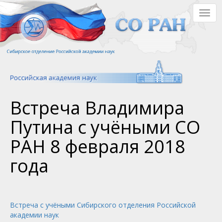
Перейти
Togg
к
navig
основному
содержанию
Встреча Владимира
Путина с учёными СО
РАН 8 февраля 2018
года
Встреча с учёными Сибирского отделения Российской
академии наук