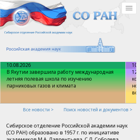
Перейти
Togg
к
navig
основному
содержанию
10.08.2026
10.
В Якутии завершила работу международная
12-
летняя полевая школа по изучению
ко
парниковых газов и климата
но
во
Все новости >
Поиск новостей и документов >
Сибирское отделение Российской академии наук
(СО РАН) образовано в 1957 г. по инициативе
академиков М.А. Лаврентьева, С.Л. Соболева,